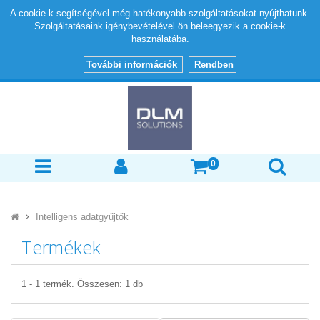
A cookie-k segítségével még hatékonyabb szolgáltatásokat nyújthatunk.
Szolgáltatásaink igénybevételével ön beleegyezik a cookie-k
használatába.
További információk
Rendben
0
Intelligens adatgyűjtők
Termékek
1
-
1
termék. Összesen:
1
db