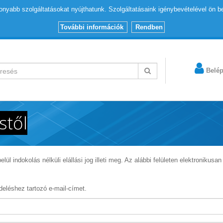
nyabb szolgáltatásokat nyújthatunk. Szolgáltatásaink igénybevételével ön b
További információk
Rendben
Belé
stől
l indokolás nélküli elállási jog illeti meg. Az alábbi felületen elektronikusan 
deléshez tartozó e-mail-címet.