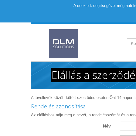
A cookie-k segítségével még hatéko
Elállás a szerződé
A távollévők között kötött szerződés esetén Önt 14 napon belü
Rendelés azonosítása
Az elálláshoz adja meg a nevét, a rendelésszámát és a ren
Név