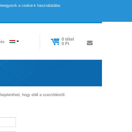
eleegyezik a cookie-k használatába.
0
tétel
pés
0
Ft
bejelentheti, hogy eláll a szerződéstől.