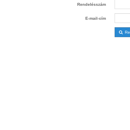
Rendelésszám
E-mail-cím
Ren