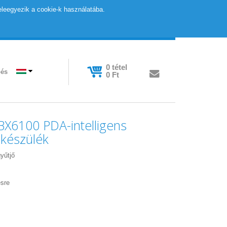
eleegyezik a cookie-k használatába.
0
tétel
pés
0
Ft
X6100 PDA-intelligens
 készülék
gyűtjő
ésre