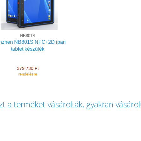
roid OS 10 ipari tablet
NB801S
nzhen NB801S NFC+2D ipari
tablet készülék
379 730 Ft
rendelésre
zt a terméket vásárolták, gyakran vásáro