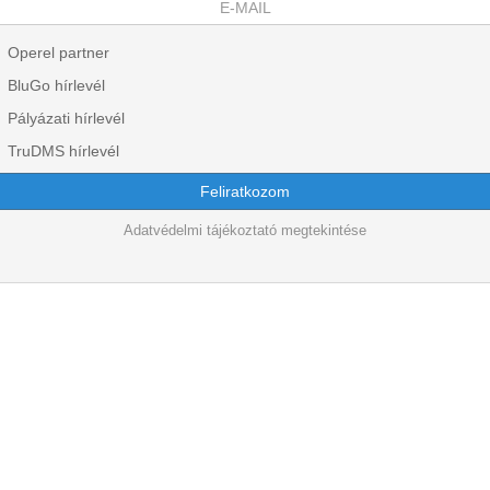
Operel partner
BluGo hírlevél
Pályázati hírlevél
TruDMS hírlevél
Feliratkozom
Adatvédelmi tájékoztató megtekintése
© 2014. Minden jog fenntartva