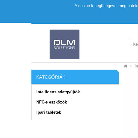
A cookie-k segítségével még hatéko
I
KATEGÓRIÁK
Intelligens adatgyűjtők
NFC-s eszközök
Ipari tabletek