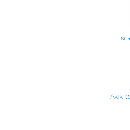
And
She
Akik e