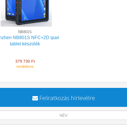
roid OS 10 ipari tablet
NB801S
nzhen NB801S NFC+2D ipari
tablet készülék
379 730 Ft
rendelésre
Feliratkozás hírlevélre