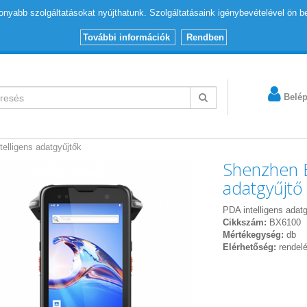
nyabb szolgáltatásokat nyújthatunk. Szolgáltatásaink igénybevételével ön b
További információk
Rendben
Belé
ntelligens adatgyűjtők
Shenzhen B
adatgyűjtő
PDA intelligens adat
Cikkszám:
BX6100
Mértékegység:
db
Elérhetőség:
rendel