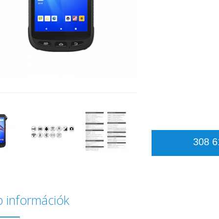
308 6
 információk